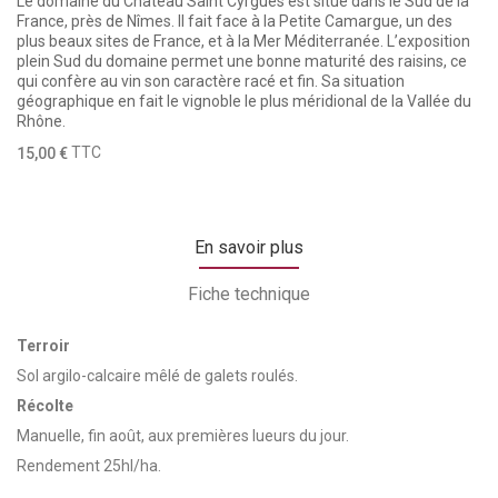
Le domaine du Château Saint Cyrgues est situé dans le Sud de la
France, près de Nîmes. Il fait face à la Petite Camargue, un des
plus beaux sites de France, et à la Mer Méditerranée. L’exposition
plein Sud du domaine permet une bonne maturité des raisins, ce
qui confère au vin son caractère racé et fin. Sa situation
géographique en fait le vignoble le plus méridional de la Vallée du
Rhône.
TTC
15,00 €
En savoir plus
Fiche technique
Terroir
Sol argilo-calcaire mêlé de galets roulés.
Récolte
Manuelle, fin août, aux premières lueurs du jour.
Rendement 25hl/ha.